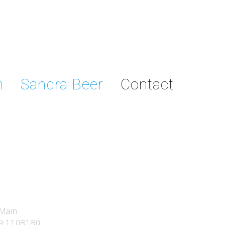
n
Sandra Beer
Contact
 Main
79 1108180