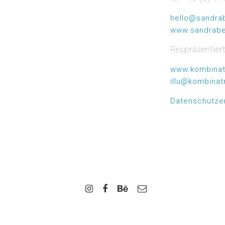
hello@sandra
www.sandrabe
Respräsentier
www.kombinat
illu@kombinat
Datenschutze