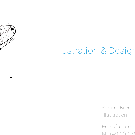
Illustration & Desig
Sandra Beer
Illustration
Frankfurt am
M: +49 (0) 1