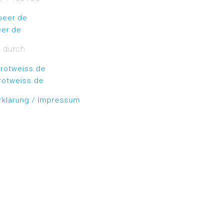
beer.de
er.de
t durch
rotweiss.de
rotweiss.de
rklärung / Impressum