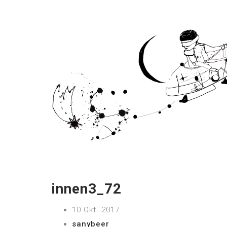
innen3_72
10 Okt. 2017
sanybeer