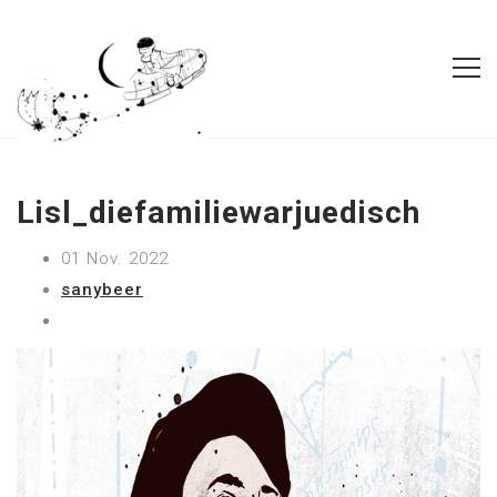
Lisl_diefamiliewarjuedisch
01 Nov. 2022
sanybeer