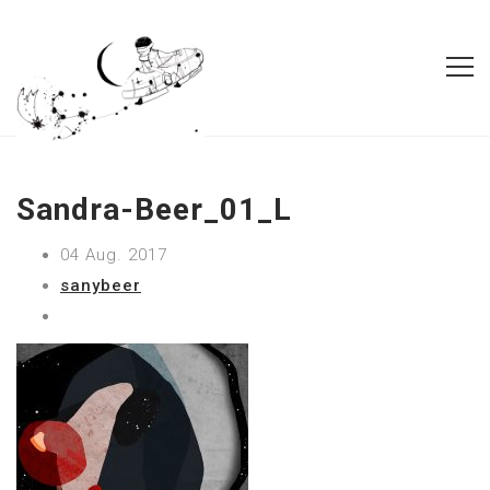
Sandra-Beer_01_L
04 Aug. 2017
sanybeer