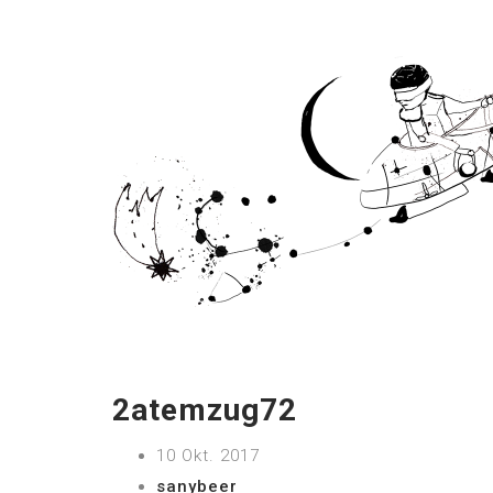
2atemzug72
10 Okt. 2017
sanybeer