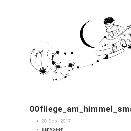
00fliege_am_himmel_sma
28 Sep. 2017
sanybeer