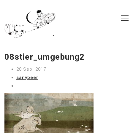
08stier_umgebung2
28 Sep. 2017
sanybeer