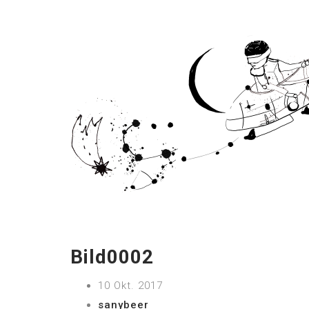
Bild0002
10 Okt. 2017
sanybeer